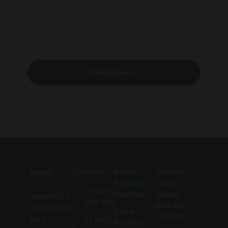
Contáctanos
Contacto
Contacto
Enlace
Horario
Rápidos
Lunes -
+1 (407)
Servicios
Viernes:
Impuestos y
900-1116
8:00 AM -
contabilidad
Sobre
5:00 PM
para
+1 (407)
Nosotros