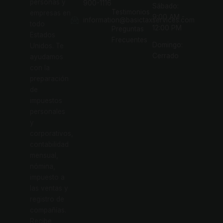
personas y
900-1116
Sábado:
Testimonios
empresas en
9:00 AM -
information@basictaxservices.com
todo
12:00 PM
Preguntas
Estados
Frecuentes
Domingo:
Unidos. Te
Cerrado
ayudamos
con la
preparación
de
impuestos
personales
y
corporativos,
contabilidad
mensual,
nómina,
impuesto a
las ventas y
registro de
compañías.
Recibe