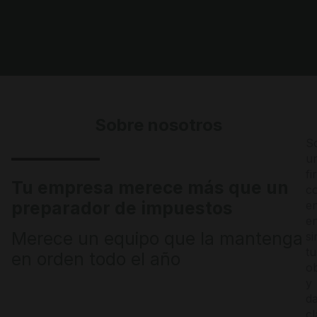
Sobre nosotros
S
u
fi
Tu empresa merece más que un
c
preparador de impuestos
e
e
Merece un equipo que la mantenga
si
tu
en orden todo el año
ob
y
da
cl